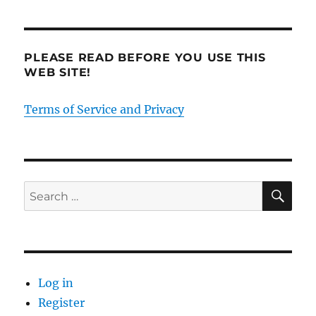
PLEASE READ BEFORE YOU USE THIS
WEB SITE!
Terms of Service and Privacy
SE
Search
for:
Log in
Register