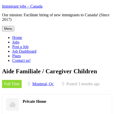
Skip
Immigrant jobs – Canada
to
Our mission: Facilitate hiring of new immigrants to Canada! (Since
content
2017)
Menu
Home
Jobs
Post a Job
Job Dashboard
Plans
Contact us!
Aide Familiale / Caregiver Children
Full Time
Montreal, Qc
Posted 3 months ago
Private Home