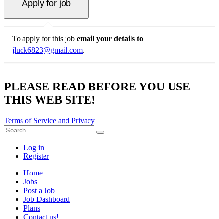
To apply for this job
email your details to
jluck6823@gmail.com
.
PLEASE READ BEFORE YOU USE
THIS WEB SITE!
Terms of Service and Privacy
Search
Search
for:
Log in
Register
Home
Jobs
Post a Job
Job Dashboard
Plans
Contact us!