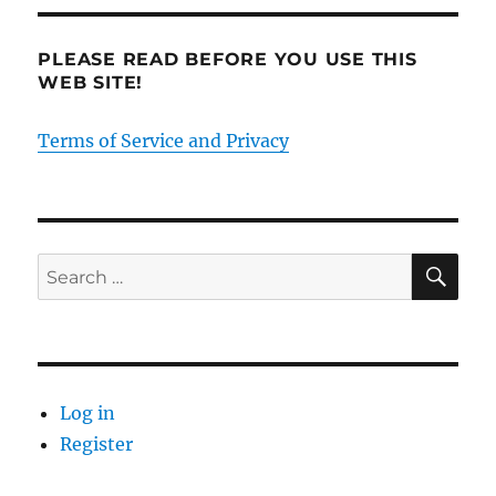
PLEASE READ BEFORE YOU USE THIS
WEB SITE!
Terms of Service and Privacy
SE
Search
for:
Log in
Register